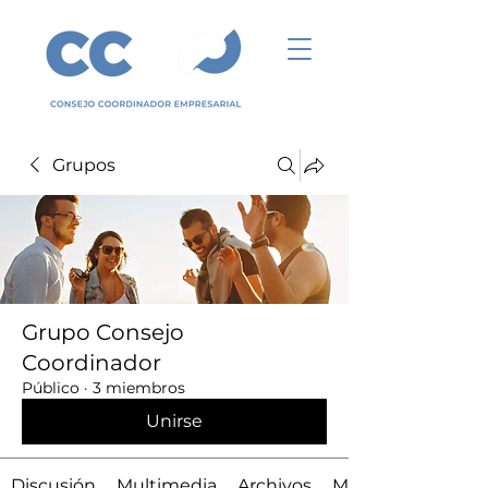
Grupos
Grupo Consejo
Coordinador
Público
·
3 miembros
Unirse
Discusión
Multimedia
Archivos
Miembros